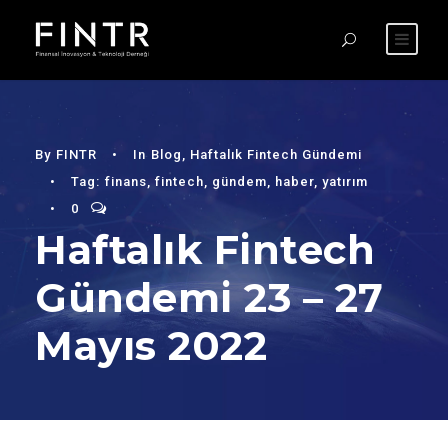
By
FINTR
•
In
Blog
,
Haftalık Fintech Gündemi
•
Tag:
finans
,
fintech
,
gündem
,
haber
,
yatırım
•
0
Haftalık Fintech
Gündemi 23 – 27
Mayıs 2022