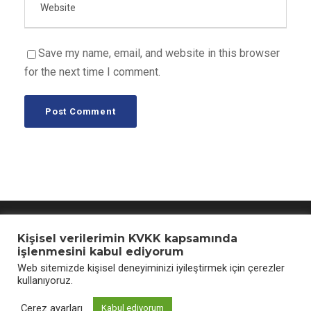
Save my name, email, and website in this browser
for the next time I comment.
Aydınlatma Metni
Kişisel verilerimin KVKK kapsamında
işlenmesini kabul ediyorum
Web sitemizde kişisel deneyiminizi iyileştirmek için çerezler
kullanıyoruz.
Telif Hakkı © 2021 FINTR - Tüm Hakları Saklıdır
Çerez ayarları
Kabul ediyorum