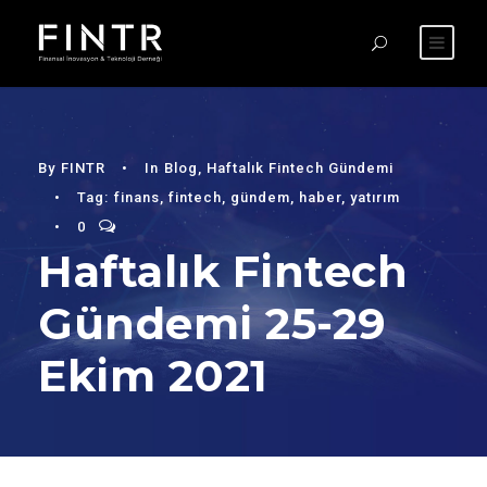
By
FINTR
•
In
Blog
,
Haftalık Fintech Gündemi
•
Tag:
finans
,
fintech
,
gündem
,
haber
,
yatırım
•
0
Haftalık Fintech
Gündemi 25-29
Ekim 2021