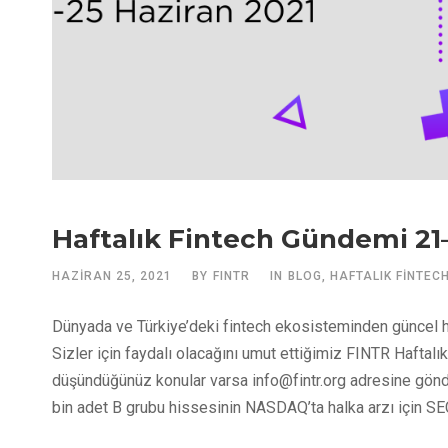
Haftalık Fintech Gündemi 21
HAZIRAN 25, 2021
BY
FINTR
IN
BLOG
,
HAFTALIK FINTEC
Dünyada ve Türkiye’deki fintech ekosisteminden güncel h
Sizler için faydalı olacağını umut ettiğimiz FINTR Haftal
düşündüğünüz konular varsa
info@fintr.org
adresine gönde
bin adet B grubu hissesinin NASDAQ’ta halka arzı için S