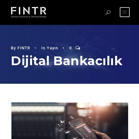
By
FINTR
•
In
Yayın
•
0
Dijital Bankacılık